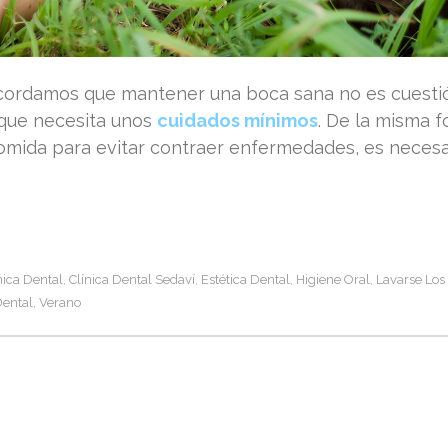
cordamos que mantener una boca sana no es cuestió
 que necesita unos
cuidados mínimos
. De la misma 
omida para evitar contraer enfermedades, es necesa
nica Dental
Clínica Dental Sedaví
Estética Dental
Higiene Oral
Lavarse Los
,
,
,
,
Dental
Verano
,