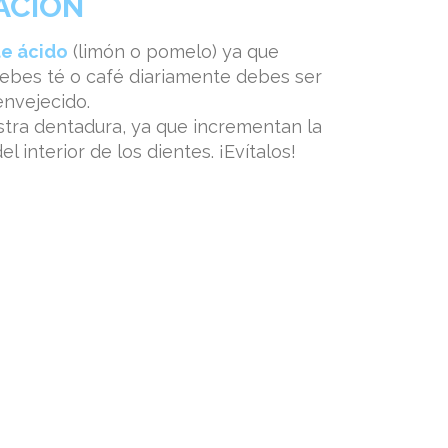
ACIÓN
te ácido
(limón o pomelo) ya que
bebes té o café diariamente debes ser
envejecido.
stra dentadura, ya que incrementan la
 interior de los dientes. ¡Evítalos!