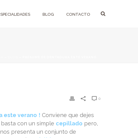
ESPECIALIDADES
BLOG
CONTACTO
DA
»
BLOG
»
PRESUME DE DENTADURA ESTE VERANO
0
a este verano
!
Conviene que dejes
ue basta con un simple
cepillado
pero,
 nos presenta un conjunto de