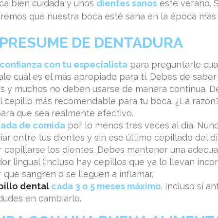
ca bien cuidada y unos
dientes sanos
este verano. 
ueremos que nuestra boca esté sana en la época más 
Y PRESUME DE DENTADURA
confianza con tu especialista
para preguntarle cual
ale cuál es el más apropiado para ti. Debes de saber
s y muchos no deben usarse de manera continua. De
l cepillo más recomendable para tu boca. ¿La razón
para que sea realmente efectivo.
 cada de comida
por lo menos tres veces al día. Nunc
ar entre tus dientes y sin ese último cepillado del dí
or cepillarse los dientes. Debes mantener una adecu
or lingual (incluso hay cepillos que ya lo llevan inco
 que sangren o se lleguen a inflamar.
pillo dental
cada 3 o 5 meses máximo
. Incluso si 
 dudes en cambiarlo.