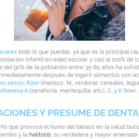
úcares
todo lo que puedas, ya que es la principal ca
población infantil en edad escolar y casi al 100% de 
 del 90% de la población entre 35-65 años ha sufrid
nmediatamente después de ingerir alimentos con az
s secos; flúor
(marisco, té, verduras, cereales, legu
vitamina A
(zanahoria, mantequilla, etc.),
C, y K
(kiwi,
CIONES Y PRESUME DE DENTA
daño que provoca el humo del tabaco en la salud buco
ientes y la
halitosis
, su verdadera y mayor amenaza es