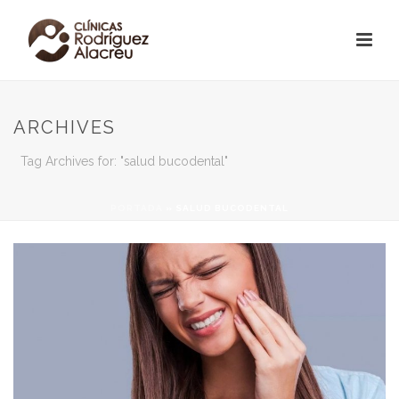
ARCHIVES
Tag Archives for: "salud bucodental"
PORTADA
»
SALUD BUCODENTAL