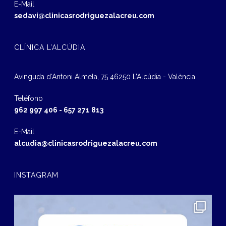
E-Mail
sedavi@clinicasrodriguezalacreu.com
CLÍNICA L’ALCÚDIA
Avinguda d‘Antoni Almela, 75 46250 L’Alcúdia - València
Teléfono
962 997 406
-
657 271 813
E-Mail
alcudia@clinicasrodriguezalacreu.com
INSTAGRAM