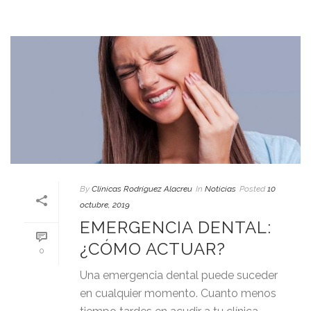
By
Clínicas Rodríguez Alacreu
In
Noticias
Posted
10
octubre, 2019
EMERGENCIA DENTAL:
¿CÓMO ACTUAR?
0
Una emergencia dental puede suceder
en cualquier momento. Cuanto menos