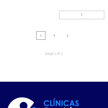
1
2
3
page
1
of
3