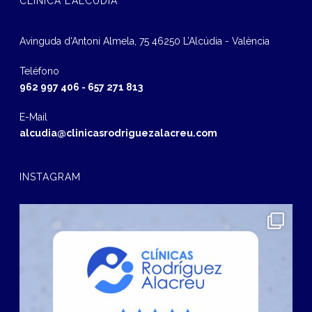
CLÍNICA L’ALCÚDIA
Avinguda d‘Antoni Almela, 75 46250 L’Alcúdia - València
Teléfono
962 997 406
-
657 271 813
E-Mail
alcudia@clinicasrodriguezalacreu.com
INSTAGRAM