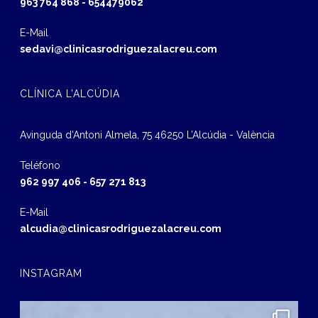
963 764 868
-
654479062
E-Mail
sedavi@clinicasrodriguezalacreu.com
CLÍNICA L’ALCÚDIA
Avinguda d‘Antoni Almela, 75 46250 L’Alcúdia - València
Teléfono
962 997 406
-
657 271 813
E-Mail
alcudia@clinicasrodriguezalacreu.com
INSTAGRAM