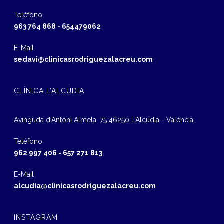
Teléfono
963 764 868
-
654479062
E-Mail
sedavi@clinicasrodriguezalacreu.com
CLÍNICA L’ALCÚDIA
Avinguda d‘Antoni Almela, 75 46250 L’Alcúdia - València
Teléfono
962 997 406
-
657 271 813
E-Mail
alcudia@clinicasrodriguezalacreu.com
INSTAGRAM