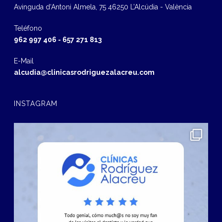
Avinguda d‘Antoni Almela, 75 46250 L’Alcúdia - València
Teléfono
962 997 406
-
657 271 813
E-Mail
alcudia@clinicasrodriguezalacreu.com
INSTAGRAM