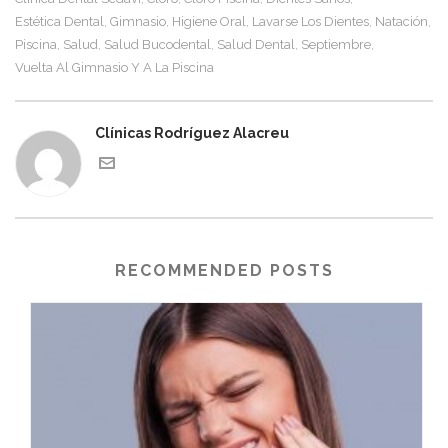
Estética Dental
Gimnasio
Higiene Oral
Lavarse Los Dientes
Natación
,
,
,
,
,
Piscina
Salud
Salud Bucodental
Salud Dental
Septiembre
,
,
,
,
,
Vuelta Al Gimnasio Y A La Piscina
Clínicas Rodríguez Alacreu
RECOMMENDED POSTS