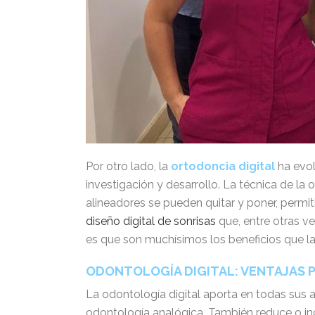
Por otro lado, la
ortodoncia digital
ha evol
investigación y desarrollo. La técnica de la
alineadores se pueden quitar y poner, permit
diseño digital de sonrisas
que, entre otras ve
es que son muchísimos los beneficios que la 
ODONTOLOGÍA DIGITAL: VENTAJAS P
La odontología digital aporta en todas sus 
odontología analógica. También reduce o inc