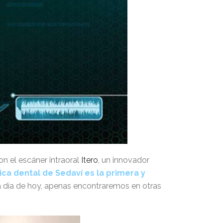
on el escáner intraoral
Itero
, un innovador
ica dental de Sedaví es la primera y
a día de hoy, apenas encontraremos en otras