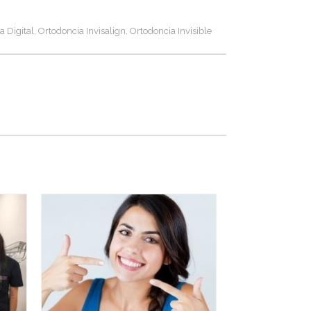
a Digital
Ortodoncia Invisalign
Ortodoncia Invisible
,
,