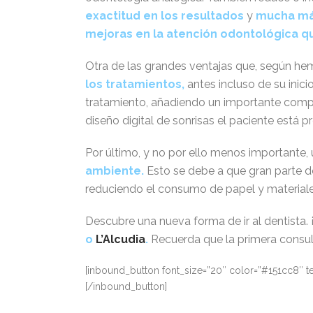
exactitud en los resultados
y
mucha má
mejoras en la atención odontológica qu
Otra de las grandes ventajas que, según he
los tratamientos,
antes incluso de su inici
tratamiento, añadiendo un importante compo
diseño digital de sonrisas el paciente está 
Por último, y no por ello menos importante,
ambiente
.
Esto se debe a que gran parte del
reduciendo el consumo de papel y materiale
Descubre una nueva forma de ir al dentista. 
o
L’Alcudia
.
Recuerda que la primera consult
[inbound_button font_size=”20″ color=”#151cc8″ text
[/inbound_button]