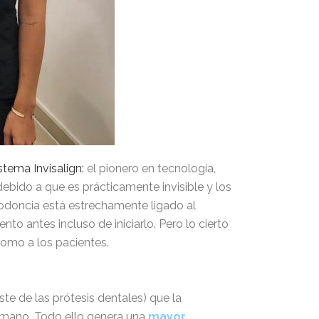
stema Invisalign:
el pionero en tecnología,
debido a que es prácticamente invisible y los
rtodoncia está estrechamente ligado al
nto antes incluso de iniciarlo. Pero lo cierto
como a los pacientes.
ste de las prótesis dentales) que la
humano. Todo ello genera una
mayor