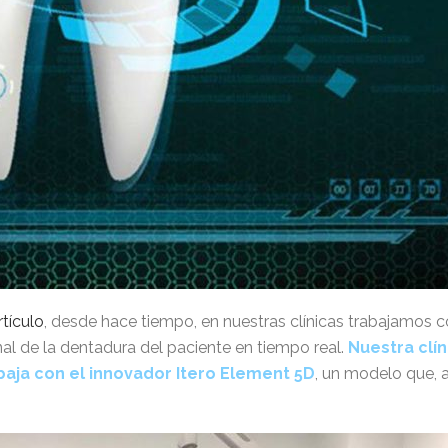
rtículo
, desde hace tiempo, en nuestras clínicas trabajamos c
l de la dentadura del paciente en tiempo real.
Nuestra clín
abaja con el innovador Itero Element 5D
, un modelo que, 