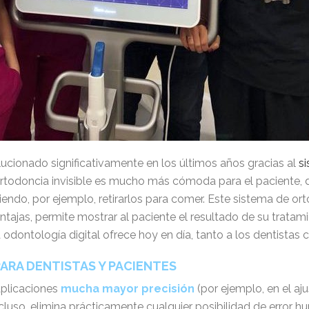
ucionado significativamente en los últimos años gracias al
si
 ortodoncia invisible es mucho más cómoda para el paciente, 
iendo, por ejemplo, retirarlos para comer. Este sistema de o
ntajas, permite mostrar al paciente el resultado de su tratamie
odontología digital ofrece hoy en día, tanto a los dentistas 
ARA DENTISTAS Y PACIENTES
aplicaciones
mucha mayor precisión
(por ejemplo, en el aju
luso, elimina prácticamente cualquier posibilidad de error 