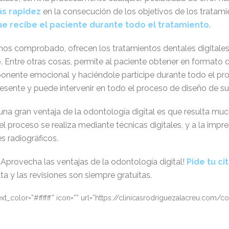
s rapidez
en la consecución de los objetivos de los tratami
e recibe el paciente durante todo el tratamiento
.
mos comprobado, ofrecen los tratamientos dentales digitales
o. Entre otras cosas, permite al paciente obtener en formato d
nente emocional y haciéndole partícipe durante todo el proc
presente y puede intervenir en todo el proceso de diseño de su
 una gran ventaja de la odontología digital es que resulta m
 proceso se realiza mediante técnicas digitales, y a la impres
s radiográficos.
¡Aprovecha las ventajas de la odontología digital!
Pide tu ci
a y las revisiones son siempre gratuitas.
_color=”#ffffff” icon=”” url=”https://clinicasrodriguezalacreu.com/cont