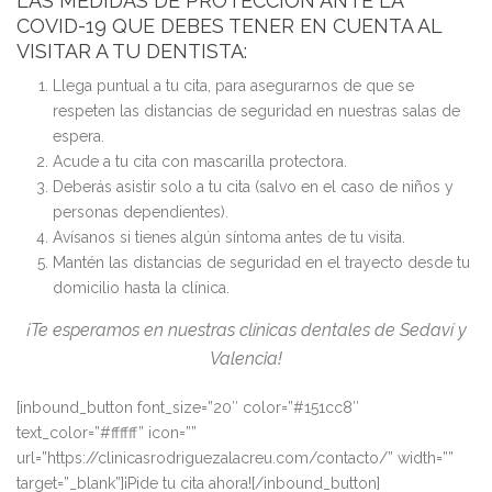
LAS MEDIDAS DE PROTECCIÓN ANTE LA
COVID-19 QUE DEBES TENER EN CUENTA AL
VISITAR A TU DENTISTA:
Llega puntual a tu cita, para asegurarnos de que se
respeten las distancias de seguridad en nuestras salas de
espera.
Acude a tu cita con mascarilla protectora.
Deberás asistir solo a tu cita (salvo en el caso de niños y
personas dependientes).
Avísanos si tienes algún síntoma antes de tu visita.
Mantén las distancias de seguridad en el trayecto desde tu
domicilio hasta la clínica.
¡Te esperamos en nuestras clínicas dentales de Sedaví y
Valencia!
[inbound_button font_size=”20″ color=”#151cc8″
text_color=”#ffffff” icon=””
url=”https://clinicasrodriguezalacreu.com/contacto/” width=””
target=”_blank”]¡Pide tu cita ahora![/inbound_button]