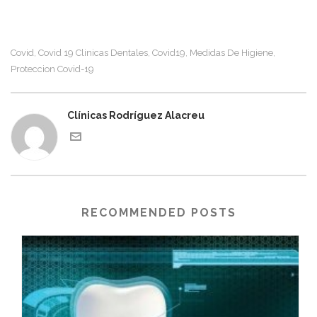
Covid
Covid 19 Clinicas Dentales
Covid19
Medidas De Higiene
,
,
,
,
Proteccion Covid-19
Clínicas Rodríguez Alacreu
RECOMMENDED POSTS