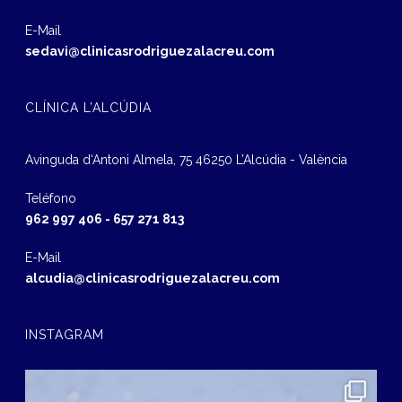
E-Mail
sedavi@clinicasrodriguezalacreu.com
CLÍNICA L’ALCÚDIA
Avinguda d‘Antoni Almela, 75 46250 L’Alcúdia - València
Teléfono
962 997 406
-
657 271 813
E-Mail
alcudia@clinicasrodriguezalacreu.com
INSTAGRAM