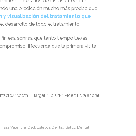
rmitiéndonos a los dentistas ofrecer un
iendo una predicción mucho más precisa que
y visualización del tratamiento que
el desarrollo de todo el tratamiento.
r fin esa sonrisa que tanto tiempo llevas
compromiso. ¡Recuerda que la primera visita
acto/” width=”” target=”_blank”]¡Pide tu cita ahora!
nrisas Valencia
Dsd
Estética Dental
Salud Dental
,
,
,
,