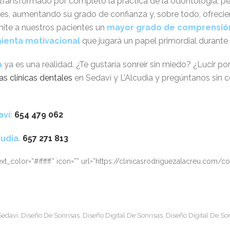
a transformado por completo la práctica de la odontología, pe
es, aumentando su grado de confianza y, sobre todo, ofrec
rmite a nuestros pacientes un
mayor grado de comprensión 
ienta motivacional
que jugará un papel primordial durante 
a
ya es una realidad. ¿Te gustaría sonreír sin miedo? ¿Lucir po
as clínicas dentales
en Sedaví y L’Alcudia y pregúntanos sin 
aví:
654 479 062
cudia.
657 271 813
_color=”#ffffff” icon=”” url=”https://clinicasrodriguezalacreu.com/cont
Sedaví
Diseño De Sonrisas
Diseño Digital De Sonrisas
Diseño Digital De So
,
,
,