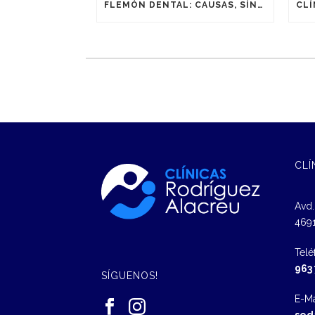
FLEMÓN DENTAL: CAUSAS, SÍNTOMAS Y TRATAMIENTO
CLÍ
Avd.
4691
Telé
963
SÍGUENOS!
E-Ma