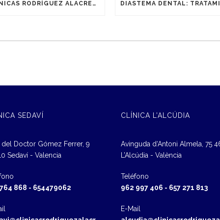
CLÍNICAS RODRÍGUEZ ALACREU, REFERENTE EN ODONTOLOGÍA DIGITAL EN VALENCIA
NICA SEDAVÍ
CLÍNICA L’ALCÚDIA
 del Doctor Gómez Ferrer, 9
Avinguda d‘Antoni Almela, 75 
0 Sedaví - Valencia
L’Alcúdia - València
fono
Teléfono
 764 868
-
654479062
962 997 406
-
657 271 813
il
E-Mail