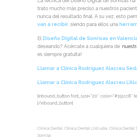
La técnica del Diseño Digital de Sonrisas h
trato mucho más preciso a nuestros pacient
nunca del resultado final. A su vez, esto pe
van a recibir
, siendo para ellos una
herram
El
Diseño Digital de Sonrisas en Valenci
deseando? Acércate a cualquiera de
nuestr
es siempre gratuita!
Llamar a Clínica Rodríguez Alacreu Sed
Llamar a Clínica Rodríguez Alacreu L’Al
[inbound_button font_size=”20″ color=”#151cc8″ text
[/inbound_button]
Clínica Dental
Clínica Dental L'Alcudia
Clínica Dental 
,
,
Sonrisa