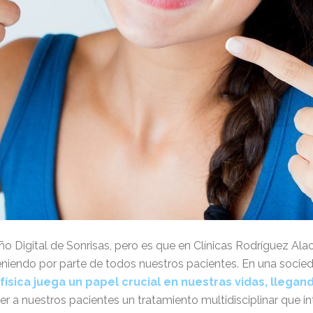
ño Digital de Sonrisas, pero es que en Clínicas Rodríguez A
niendo por parte de todos nuestros pacientes. En una socied
física juega un papel crucial en nuestras vidas, llegan
r a nuestros pacientes un tratamiento multidisciplinar que int