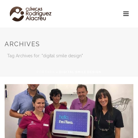
ARCHIVES
Tag Archives for: "digital smile design"
PORTADA
»
DIGITAL SMILE DESIGN