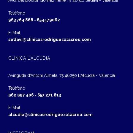
Avd. del Doctor Gómez Ferrer, 9 46910 Sedaví - Valencia
Teléfono
963 764 868
-
654479062
E-Mail
sedavi@clinicasrodriguezalacreu.com
CLÍNICA L’ALCÚDIA
Avinguda d‘Antoni Almela, 75 46250 L’Alcúdia - València
Teléfono
962 997 406
-
657 271 813
E-Mail
alcudia@clinicasrodriguezalacreu.com