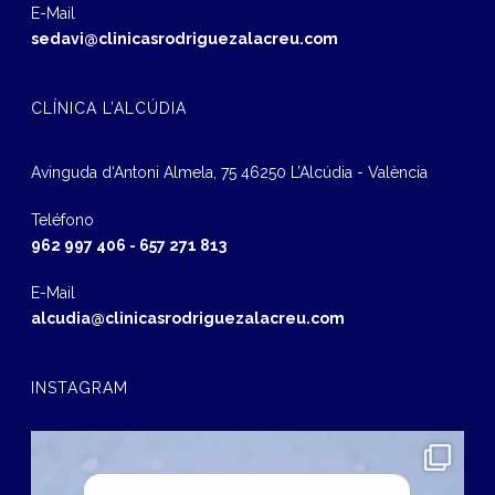
E-Mail
sedavi@clinicasrodriguezalacreu.com
CLÍNICA L’ALCÚDIA
Avinguda d‘Antoni Almela, 75 46250 L’Alcúdia - València
Teléfono
962 997 406
-
657 271 813
E-Mail
alcudia@clinicasrodriguezalacreu.com
INSTAGRAM