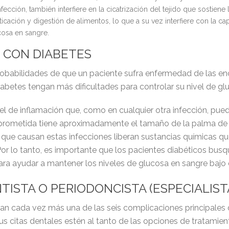
nfección, también interfiere en la cicatrización del tejido que sostiene 
ticación y digestión de alimentos, lo que a su vez interfiere con la 
ucosa en sangre.
 CON DIABETES
obabilidades de que un paciente sufra enfermedad de las enc
abetes tengan más dificultades para controlar su nivel de gl
l de inflamación que, como en cualquier otra infección, pue
mprometida tiene aproximadamente el tamaño de la palma de l
as que causan estas infecciones liberan sustancias químicas 
 Por lo tanto, es importante que los pacientes diabéticos bus
para ayudar a mantener los niveles de glucosa en sangre bajo 
ISTA O PERIODONCISTA (ESPECIALIST
n cada vez más una de las seis complicaciones principales de
us citas dentales estén al tanto de las opciones de tratamie