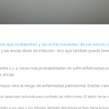
bía que la diabetes y las enfermedades de las encías (
 las encías libres de infección, sino que también puede tener
ntre 2 y 4 veces más probabilidades de sufrir enfermedad p
 encías.
ayor será el riesgo de enfermedad periodontal. Existen varia
 capacidad reducida para combatir las infecciones. El tejido de las 
íneo a los ojos y los riñones, también disminuye el flujo hacia la bo