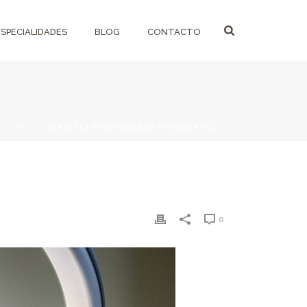
ESPECIALIDADES
BLOG
CONTACTO
DA
»
BLOG
»
DIABETES Y ENFERMEDAD PERIODENTAL
0