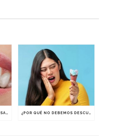
¿POR QUÉ ES IMPORTANTE USAR RETENEDORES DESPUÉS DE UN TRATAMIENTO DE ORTODONCIA?
¿POR QUÉ NO DEBEMOS DESCUIDAR LA BOCA EN VACACIONES?