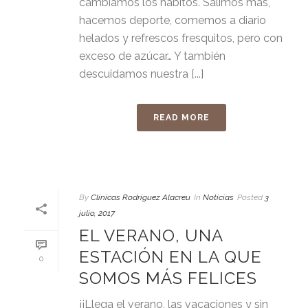
cambiamos los hábitos. Salimos más,
hacemos deporte, comemos a diario
helados y refrescos fresquitos, pero con
exceso de azúcar… Y también
descuidamos nuestra [...]
READ MORE
By
Clínicas Rodríguez Alacreu
In
Noticias
Posted
3
julio, 2017
EL VERANO, UNA
ESTACIÓN EN LA QUE
0
SOMOS MÁS FELICES
¡¡Llega el verano, las vacaciones y sin