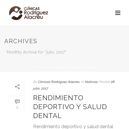
ARCHIVES
Monthly Archive for: "julio, 2017"
PORTADA
»
ARCHIVO DE JULIO 2017
By
Clínicas Rodríguez Alacreu
In
Noticias
Posted
28
julio, 2017
RENDIMIENTO
DEPORTIVO Y SALUD
0
DENTAL
Rendimiento deportivo y salud dental