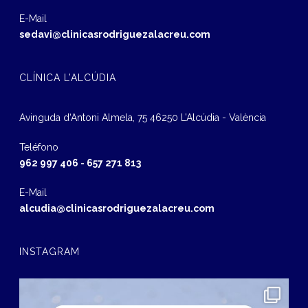
E-Mail
sedavi@clinicasrodriguezalacreu.com
CLÍNICA L’ALCÚDIA
Avinguda d‘Antoni Almela, 75 46250 L’Alcúdia - València
Teléfono
962 997 406
-
657 271 813
E-Mail
alcudia@clinicasrodriguezalacreu.com
INSTAGRAM