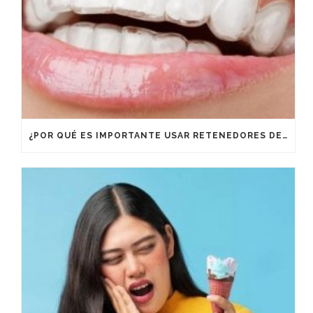
¿POR QUÉ ES IMPORTANTE USAR RETENEDORES DESPUÉS DE UN TRATAMIENTO DE ORTODONCIA?