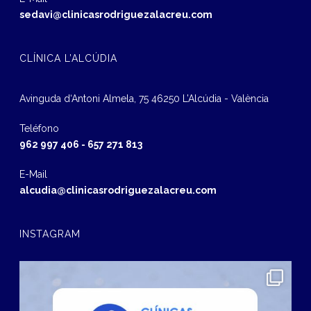
sedavi@clinicasrodriguezalacreu.com
CLÍNICA L’ALCÚDIA
Avinguda d‘Antoni Almela, 75 46250 L’Alcúdia - València
Teléfono
962 997 406
-
657 271 813
E-Mail
alcudia@clinicasrodriguezalacreu.com
INSTAGRAM