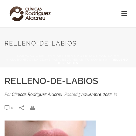
RELLENO-DE-LABIOS
PORTADA
»
RELLENO DE LABIOS Y ARRUGAS CON ÁCIDO
HIALURÓNICO: LA CLAVE PARA RECUPERAR TU SONRISA
»
RELLENO-
DE-LABIOS
RELLENO-DE-LABIOS
Por
Clínicas Rodríguez Alacreu
Posted
3 noviembre, 2022
In
0