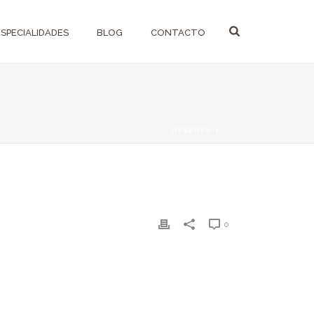
ESPECIALIDADES
BLOG
CONTACTO
ICA LABIOS Y ARRUGAS DE EXPRESIÓN
»
DESPUES-1
0