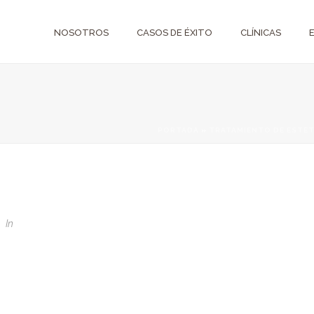
NOSOTROS
CASOS DE ÉXITO
CLÍNICAS
PORTADA
»
TRATAMIENTO DE ESTÉT
1
In