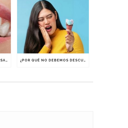
¿POR QUÉ ES IMPORTANTE USAR RETENEDORES DESPUÉS DE UN TRATAMIENTO DE ORTODONCIA?
¿POR QUÉ NO DEBEMOS DESCUIDAR LA BOCA EN VACACIONES?