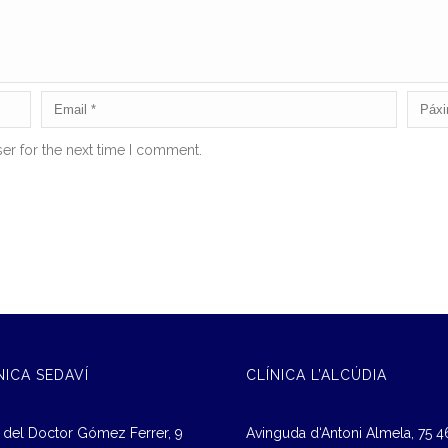
er for the next time I comment.
NICA SEDAVÍ
CLÍNICA L’ALCÚDIA
 del Doctor Gómez Ferrer, 9
Avinguda d‘Antoni Almela, 75 