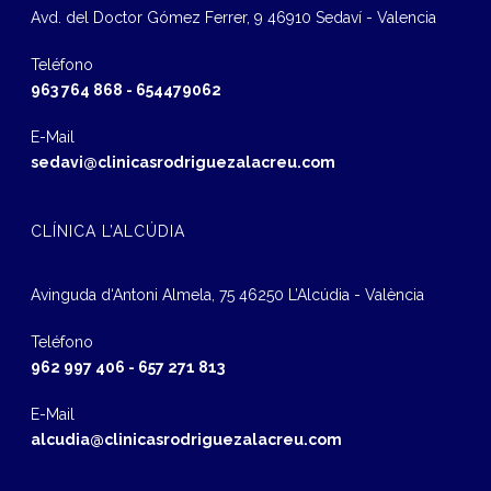
Avd. del Doctor Gómez Ferrer, 9 46910 Sedaví - Valencia
Teléfono
963 764 868
-
654479062
E-Mail
sedavi@clinicasrodriguezalacreu.com
CLÍNICA L’ALCÚDIA
Avinguda d‘Antoni Almela, 75 46250 L’Alcúdia - València
Teléfono
962 997 406
-
657 271 813
E-Mail
alcudia@clinicasrodriguezalacreu.com