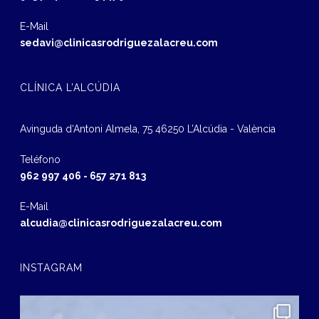
E-Mail
sedavi@clinicasrodriguezalacreu.com
CLÍNICA L’ALCÚDIA
Avinguda d‘Antoni Almela, 75 46250 L’Alcúdia - València
Teléfono
962 997 406
-
657 271 813
E-Mail
alcudia@clinicasrodriguezalacreu.com
INSTAGRAM