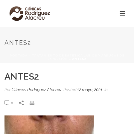
ANTES2
PORTADA
»
TRATAMIENTO DE ESTÉTICA LABIOS Y ARRUGAS DE
EXPRESIÓN
»
ANTES2
ANTES2
Por
Clínicas Rodríguez Alacreu
Posted
12 mayo, 2021
In
0