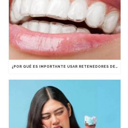
¿POR QUÉ ES IMPORTANTE USAR RETENEDORES DESPUÉS DE UN TRATAMIENTO DE ORTODONCIA?