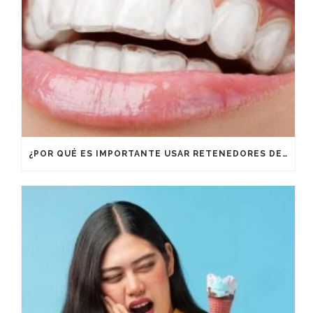
¿POR QUÉ ES IMPORTANTE USAR RETENEDORES DESPUÉS DE UN TRATAMIENTO DE ORTODONCIA?