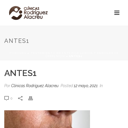
ANTES1
PORTADA
»
TRATAMIENTO DE ESTÉTICA LABIOS Y ARRUGAS DE
EXPRESIÓN
»
ANTES1
ANTES1
Por
Clínicas Rodríguez Alacreu
Posted
12 mayo, 2021
In
0