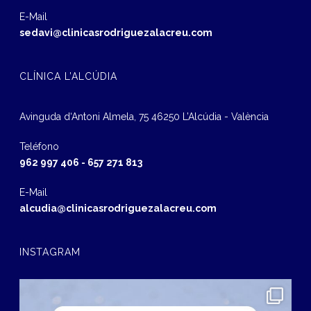
E-Mail
sedavi@clinicasrodriguezalacreu.com
CLÍNICA L’ALCÚDIA
Avinguda d‘Antoni Almela, 75 46250 L’Alcúdia - València
Teléfono
962 997 406
-
657 271 813
E-Mail
alcudia@clinicasrodriguezalacreu.com
INSTAGRAM