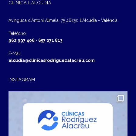
CLÍNICA L’ALCÚDIA
Avinguda d‘Antoni Almela, 75 46250 L’Alcúdia - València
Teléfono
962 997 406
-
657 271 813
E-Mail
alcudia@clinicasrodriguezalacreu.com
INSTAGRAM