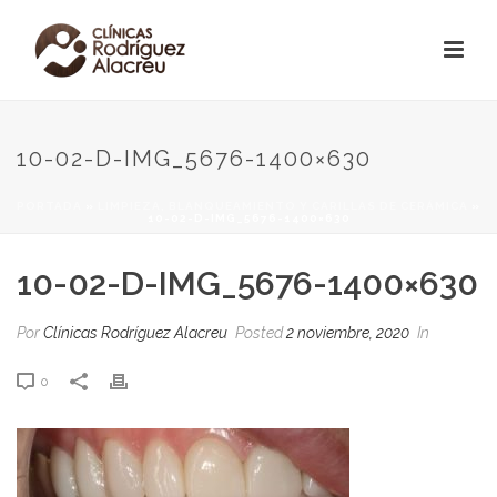
10-02-D-IMG_5676-1400×630
PORTADA
»
LIMPIEZA, BLANQUEAMIENTO Y CARILLAS DE CERÁMICA
»
10-02-D-IMG_5676-1400×630
10-02-D-IMG_5676-1400×630
Por
Clínicas Rodríguez Alacreu
Posted
2 noviembre, 2020
In
0