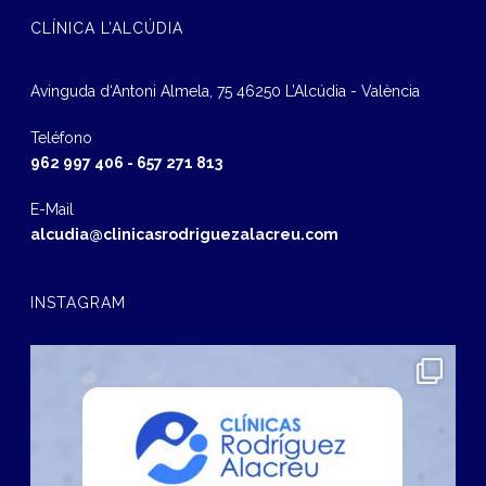
CLÍNICA L’ALCÚDIA
Avinguda d‘Antoni Almela, 75 46250 L’Alcúdia - València
Teléfono
962 997 406
-
657 271 813
E-Mail
alcudia@clinicasrodriguezalacreu.com
INSTAGRAM