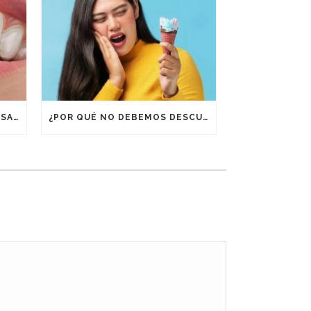
¿POR QUÉ ES IMPORTANTE USAR RETENEDORES DESPUÉS DE UN TRATAMIENTO DE ORTODONCIA?
¿POR QUÉ NO DEBEMOS DESCUIDAR LA BOCA EN VACACIONES?