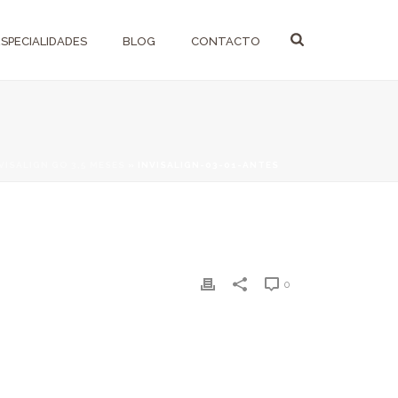
ESPECIALIDADES
BLOG
CONTACTO
VISALIGN GO 3,5 MESES
»
INVISALIGN-03-01-ANTES
0