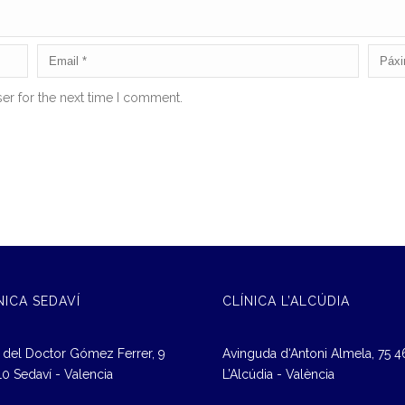
er for the next time I comment.
NICA SEDAVÍ
CLÍNICA L’ALCÚDIA
 del Doctor Gómez Ferrer, 9
Avinguda d‘Antoni Almela, 75 
0 Sedaví - Valencia
L’Alcúdia - València