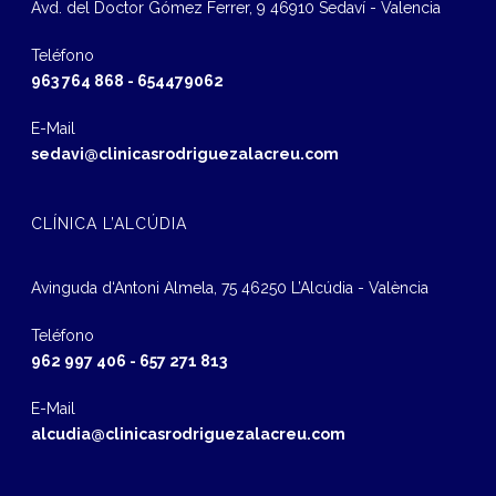
Avd. del Doctor Gómez Ferrer, 9 46910 Sedaví - Valencia
Teléfono
963 764 868
-
654479062
E-Mail
sedavi@clinicasrodriguezalacreu.com
CLÍNICA L’ALCÚDIA
Avinguda d‘Antoni Almela, 75 46250 L’Alcúdia - València
Teléfono
962 997 406
-
657 271 813
E-Mail
alcudia@clinicasrodriguezalacreu.com