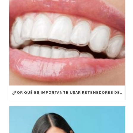
¿POR QUÉ ES IMPORTANTE USAR RETENEDORES DESPUÉS DE UN TRATAMIENTO DE ORTODONCIA?