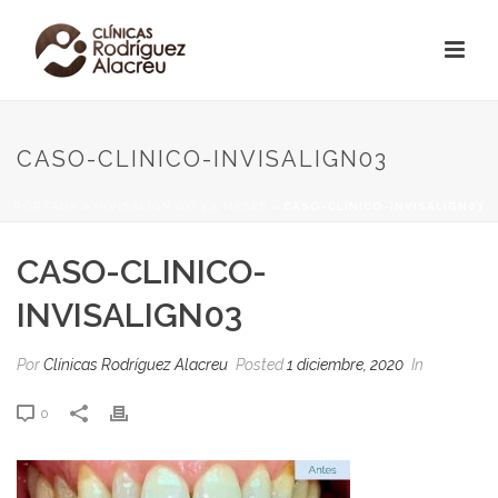
CASO-CLINICO-INVISALIGN03
PORTADA
»
INVISALIGN GO 3,5 MESES
»
CASO-CLINICO-INVISALIGN03
CASO-CLINICO-
INVISALIGN03
Por
Clínicas Rodríguez Alacreu
Posted
1 diciembre, 2020
In
0