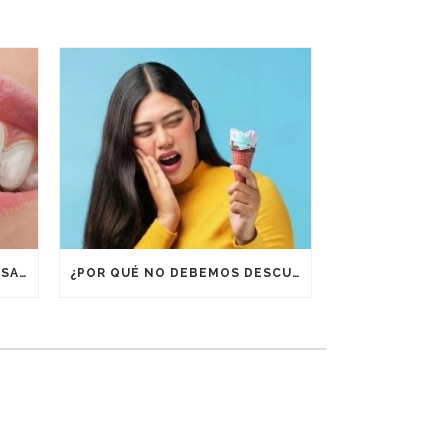
¿POR QUÉ ES IMPORTANTE USAR RETENEDORES DESPUÉS DE UN TRATAMIENTO DE ORTODONCIA?
¿POR QUÉ NO DEBEMOS DESCUIDAR LA BOCA EN VACACIONES?