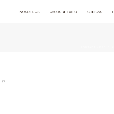
NOSOTROS
CASOS DE ÉXITO
CLÍNICAS
PORTADA
»
DSD, BL
N
1
In