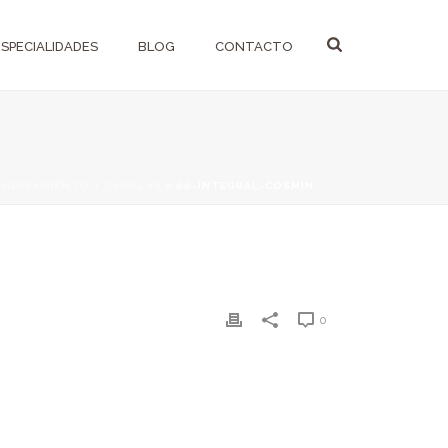
ESPECIALIDADES
BLOG
CONTACTO
ANQUEAMIENTO Y CARILLAS
»
00-INTEGRAL-COSMIN
0