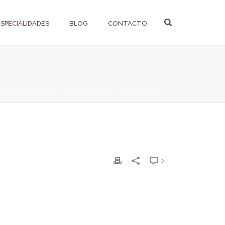
ESPECIALIDADES
BLOG
CONTACTO
TADA
»
DISEÑO DE LA SONRISA DIGITAL DSD
»
TITLE
0