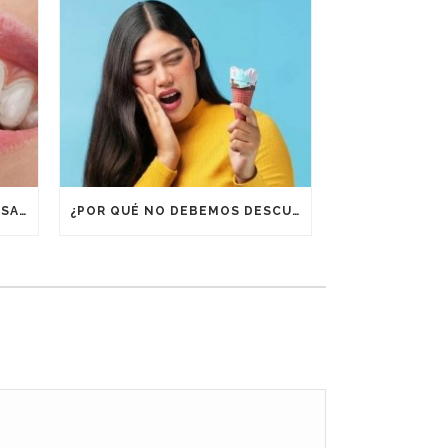
¿POR QUÉ ES IMPORTANTE USAR RETENEDORES DESPUÉS DE UN TRATAMIENTO DE ORTODONCIA?
¿POR QUÉ NO DEBEMOS DESCUIDAR LA BOCA EN VACACIONES?