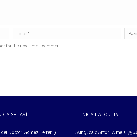
er for the next time I comment.
NICA SEDAVÍ
CLÍNICA L’ALCÚDIA
 del Doctor Gómez Ferrer, 9
Avinguda d‘Antoni Almela, 75 