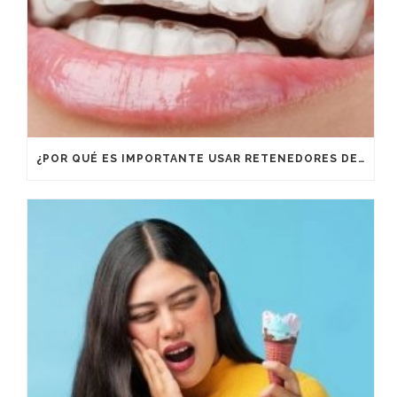
¿POR QUÉ ES IMPORTANTE USAR RETENEDORES DESPUÉS DE UN TRATAMIENTO DE ORTODONCIA?