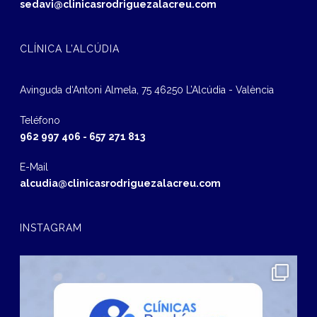
sedavi@clinicasrodriguezalacreu.com
CLÍNICA L’ALCÚDIA
Avinguda d‘Antoni Almela, 75 46250 L’Alcúdia - València
Teléfono
962 997 406
-
657 271 813
E-Mail
alcudia@clinicasrodriguezalacreu.com
INSTAGRAM