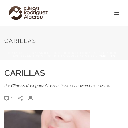
CARILLAS
PORTADA
»
4 TRATAMIENTOS DE ODONTOLOGÍA ESTÉTICA QUE TE
AYUDARÁN A CONSEGUIR TU SONRISA SOÑADA
»
CARILLAS
CARILLAS
Por
Clínicas Rodríguez Alacreu
Posted
1 noviembre, 2020
In
0