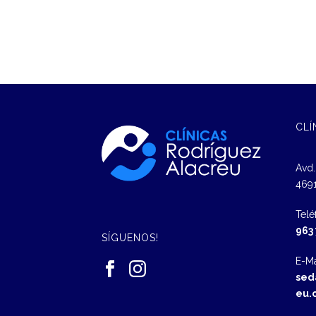
CLÍ
Avd.
4691
Telé
963
SÍGUENOS!
E-Ma
sed
eu.