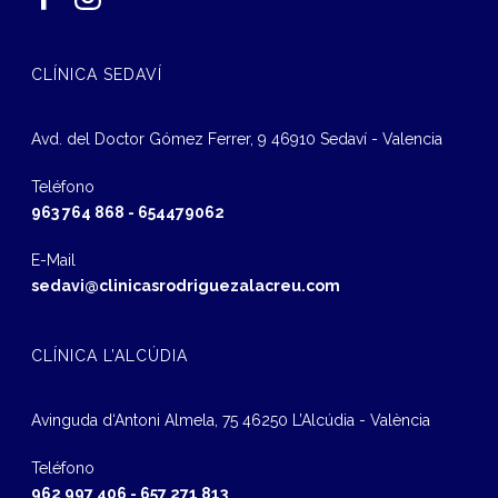
CLÍNICA SEDAVÍ
Avd. del Doctor Gómez Ferrer, 9 46910 Sedaví - Valencia
Teléfono
963 764 868
-
654479062
E-Mail
sedavi@clinicasrodriguezalacreu.com
CLÍNICA L’ALCÚDIA
Avinguda d‘Antoni Almela, 75 46250 L’Alcúdia - València
Teléfono
962 997 406
-
657 271 813