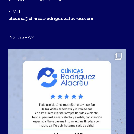
E-Mail
alcudia@clinicasrodriguezalacreu.com
INSTAGRAM