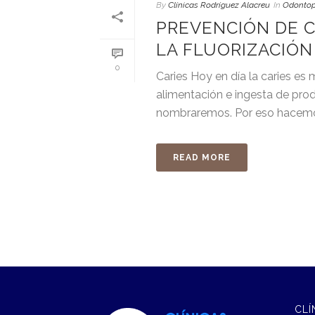
By
Clínicas Rodríguez Alacreu
In
Odontop
PREVENCIÓN DE C
LA FLUORIZACIÓN
0
Caries Hoy en día la caries e
alimentación e ingesta de pr
nombraremos. Por eso hacemos 
READ MORE
CLÍ