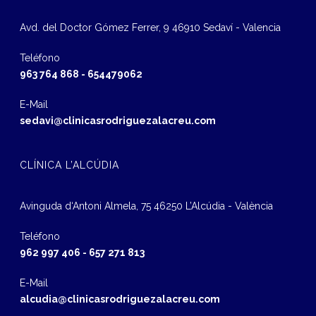
Avd. del Doctor Gómez Ferrer, 9 46910 Sedaví - Valencia
Teléfono
963 764 868
-
654479062
E-Mail
sedavi@clinicasrodriguezalacreu.com
CLÍNICA L’ALCÚDIA
Avinguda d‘Antoni Almela, 75 46250 L’Alcúdia - València
Teléfono
962 997 406
-
657 271 813
E-Mail
alcudia@clinicasrodriguezalacreu.com