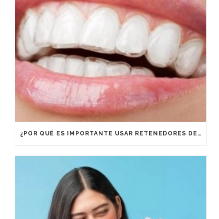
¿POR QUÉ ES IMPORTANTE USAR RETENEDORES DESPUÉS DE UN TRATAMIENTO DE ORTODONCIA?