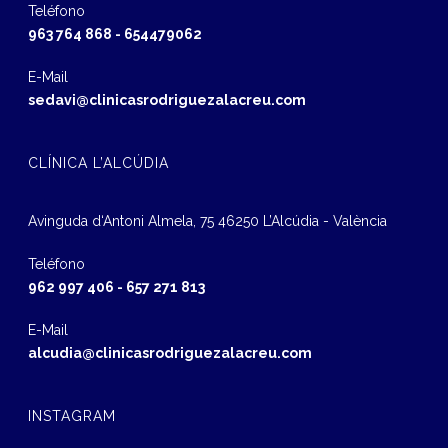
Teléfono
963 764 868
-
654479062
E-Mail
sedavi@clinicasrodriguezalacreu.com
CLÍNICA L’ALCÚDIA
Avinguda d‘Antoni Almela, 75 46250 L’Alcúdia - València
Teléfono
962 997 406
-
657 271 813
E-Mail
alcudia@clinicasrodriguezalacreu.com
INSTAGRAM