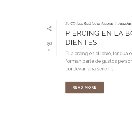
By
Clínicas Rodríguez Alacreu
In
Noticias
PIERCING EN LA 
DIENTES
0
El piercing en el labio, lengua
forman parte de gustos perso
conllevan una serie [...]
READ MORE