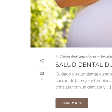
By
Clínicas Rodríguez Alacreu
In
Sin cate
SALUD DENTAL D
Cuidado y salud dental duran
0
cuerpo de la mujer y también a
consultar con un dentista y [...]
READ MORE