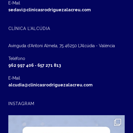
E-Mail
sedavi@clinicasrodriguezalacreu.com
CLÍNICA L’ALCÚDIA
Avinguda d‘Antoni Almela, 75 46250 L’Alcúdia - València
Teléfono
962 997 406
-
657 271 813
E-Mail
alcudia@clinicasrodriguezalacreu.com
INSTAGRAM