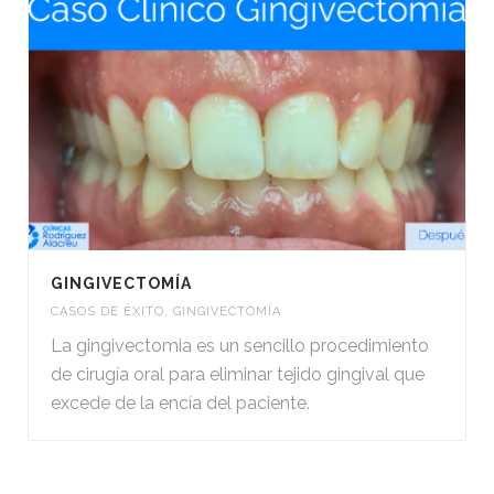
GINGIVECTOMÍA
CASOS DE ÉXITO
,
GINGIVECTOMÍA
La gingivectomia es un sencillo procedimiento
de cirugía oral para eliminar tejido gingival que
excede de la encía del paciente.