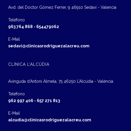
Avd. del Doctor Gómez Ferrer, 9 46910 Sedaví - Valencia
Teléfono
963 764 868
-
654479062
E-Mail
sedavi@clinicasrodriguezalacreu.com
CLÍNICA L’ALCÚDIA
Avinguda d‘Antoni Almela, 75 46250 L’Alcúdia - València
Teléfono
962 997 406
-
657 271 813
E-Mail
alcudia@clinicasrodriguezalacreu.com