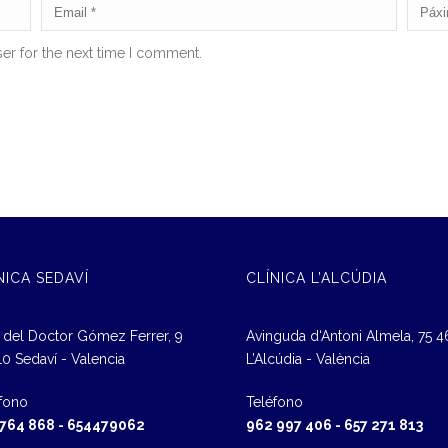
er for the next time I comment.
NICA SEDAVÍ
CLÍNICA L’ALCÚDIA
 del Doctor Gómez Ferrer, 9
Avinguda d‘Antoni Almela, 75 
0 Sedaví - Valencia
L’Alcúdia - València
fono
Teléfono
 764 868
-
654479062
962 997 406
-
657 271 813