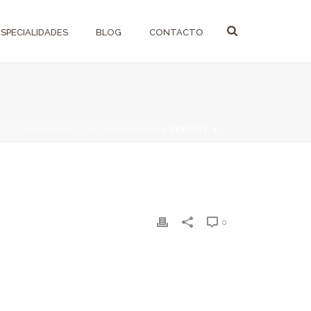
ESPECIALIDADES
BLOG
CONTACTO
PORTADA
»
REHABILITACIÓN ADHESIVA
»
DESPUES-4
0