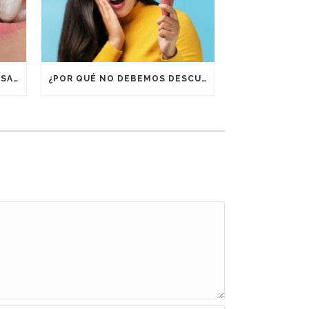
¿POR QUÉ ES IMPORTANTE USAR RETENEDORES DESPUÉS DE UN TRATAMIENTO DE ORTODONCIA?
¿POR QUÉ NO DEBEMOS DESCUIDAR LA BOCA EN VACACIONES?