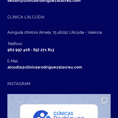
sedavi@clinicasrodriguezalacreu.com
CLÍNICA L’ALCÚDIA
Avinguda d‘Antoni Almela, 75 46250 L’Alcúdia - València
Teléfono
962 997 406
-
657 271 813
E-Mail
alcudia@clinicasrodriguezalacreu.com
INSTAGRAM