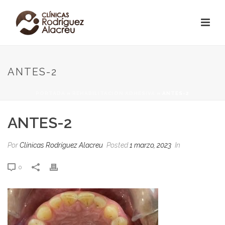
ANTES-2
PORTADA
»
REHABILITACIÓN ADHESIVA
»
ANTES-2
ANTES-2
Por
Clínicas Rodríguez Alacreu
Posted
1 marzo, 2023
In
0