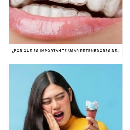
¿POR QUÉ ES IMPORTANTE USAR RETENEDORES DESPUÉS DE UN TRATAMIENTO DE ORTODONCIA?