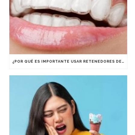
¿POR QUÉ ES IMPORTANTE USAR RETENEDORES DESPUÉS DE UN TRATAMIENTO DE ORTODONCIA?