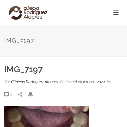
IMG_7197
PORTADA
»
REHABILITACIÓN ADHESIVA
»
IMG_7197
IMG_7197
Por
Clínicas Rodríguez Alacreu
Posted
16 diciembre, 2024
In
0