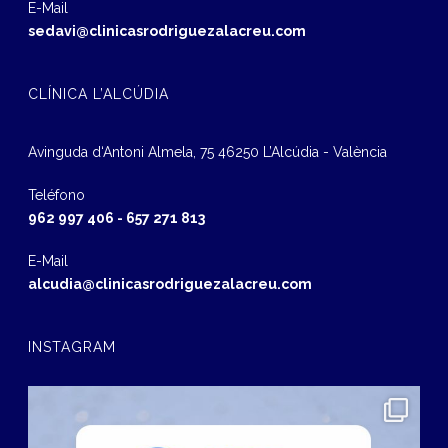
E-Mail
sedavi@clinicasrodriguezalacreu.com
CLÍNICA L’ALCÚDIA
Avinguda d‘Antoni Almela, 75 46250 L’Alcúdia - València
Teléfono
962 997 406
-
657 271 813
E-Mail
alcudia@clinicasrodriguezalacreu.com
INSTAGRAM