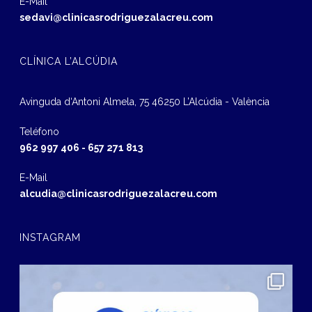
E-Mail
sedavi@clinicasrodriguezalacreu.com
CLÍNICA L’ALCÚDIA
Avinguda d‘Antoni Almela, 75 46250 L’Alcúdia - València
Teléfono
962 997 406
-
657 271 813
E-Mail
alcudia@clinicasrodriguezalacreu.com
INSTAGRAM