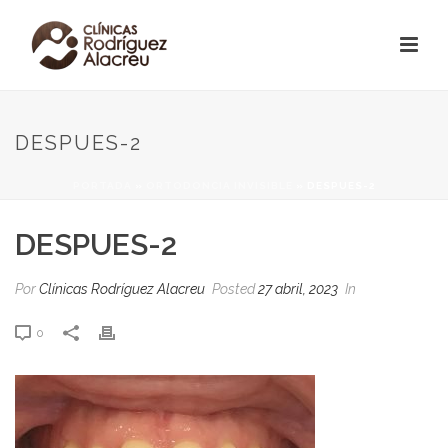
DESPUES-2
PORTADA
»
ORTODONCIA INVISIBLE
»
DESPUES-2
DESPUES-2
Por
Clínicas Rodríguez Alacreu
Posted
27 abril, 2023
In
0