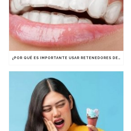
¿POR QUÉ ES IMPORTANTE USAR RETENEDORES DESPUÉS DE UN TRATAMIENTO DE ORTODONCIA?