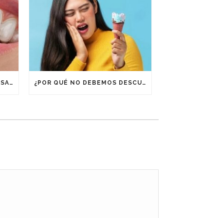
¿POR QUÉ ES IMPORTANTE USAR RETENEDORES DESPUÉS DE UN TRATAMIENTO DE ORTODONCIA?
¿POR QUÉ NO DEBEMOS DESCUIDAR LA BOCA EN VACACIONES?