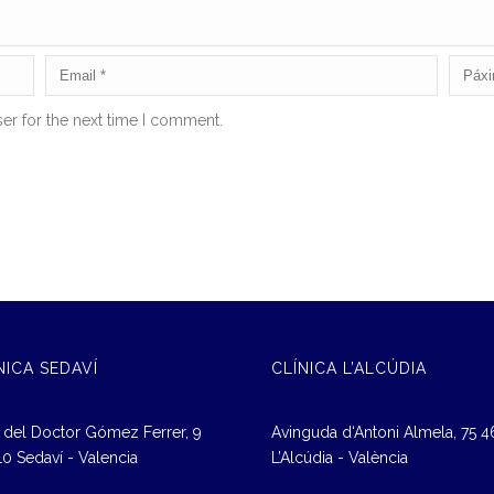
er for the next time I comment.
NICA SEDAVÍ
CLÍNICA L’ALCÚDIA
 del Doctor Gómez Ferrer, 9
Avinguda d‘Antoni Almela, 75 
0 Sedaví - Valencia
L’Alcúdia - València