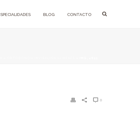
ESPECIALIDADES
BLOG
CONTACTO
A
»
ORTODONCIA INVISALIGN 12 MESES
»
IMG_4855
0