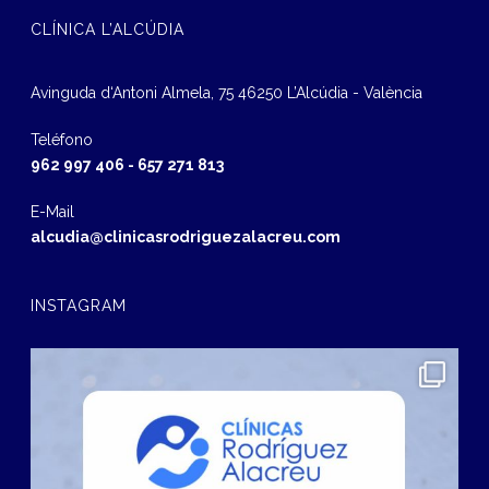
CLÍNICA L’ALCÚDIA
Avinguda d‘Antoni Almela, 75 46250 L’Alcúdia - València
Teléfono
962 997 406
-
657 271 813
E-Mail
alcudia@clinicasrodriguezalacreu.com
INSTAGRAM