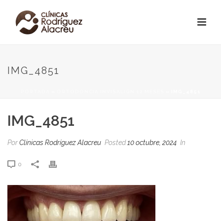
IMG_4851
PORTADA
»
ORTODONCIA INVISALIGN 12 MESES
»
IMG_4851
IMG_4851
Por
Clínicas Rodríguez Alacreu
Posted
10 octubre, 2024
In
0