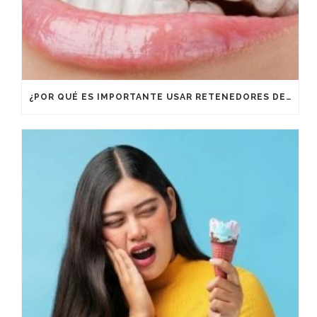
¿POR QUÉ ES IMPORTANTE USAR RETENEDORES DESPUÉS DE UN TRATAMIENTO DE ORTODONCIA?