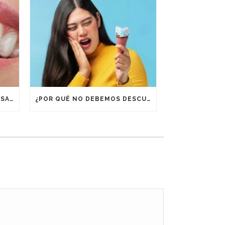
¿POR QUÉ ES IMPORTANTE USAR RETENEDORES DESPUÉS DE UN TRATAMIENTO DE ORTODONCIA?
¿POR QUÉ NO DEBEMOS DESCUIDAR LA BOCA EN VACACIONES?