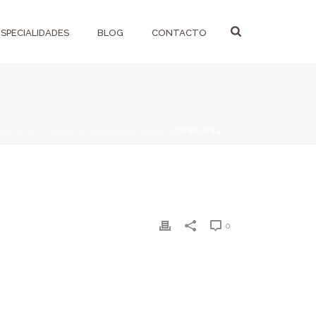
ESPECIALIDADES
BLOG
CONTACTO
ADA
»
ORTODONCIA INVISIBLE 8 MESES
»
DESPUES4
0