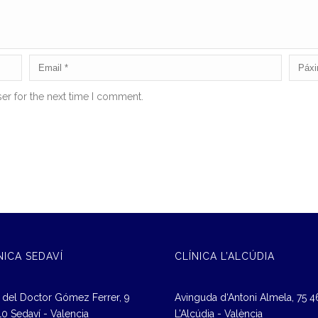
er for the next time I comment.
NICA SEDAVÍ
CLÍNICA L’ALCÚDIA
 del Doctor Gómez Ferrer, 9
Avinguda d‘Antoni Almela, 75 
0 Sedaví - Valencia
L’Alcúdia - València