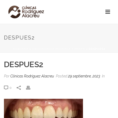
DESPUES2
PORTADA
»
ORTODONCIA INVISIBLE 8 MESES
»
DESPUES2
DESPUES2
Por
Clínicas Rodríguez Alacreu
Posted
29 septiembre, 2023
In
0