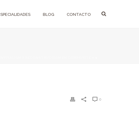
ESPECIALIDADES
BLOG
CONTACTO
INVISALIGN Y RECONSTRUCCIÓN EN COMPOSITE
»
1
0