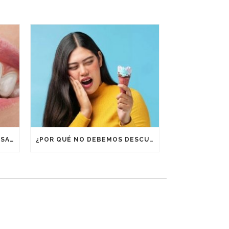
¿POR QUÉ ES IMPORTANTE USAR RETENEDORES DESPUÉS DE UN TRATAMIENTO DE ORTODONCIA?
¿POR QUÉ NO DEBEMOS DESCUIDAR LA BOCA EN VACACIONES?