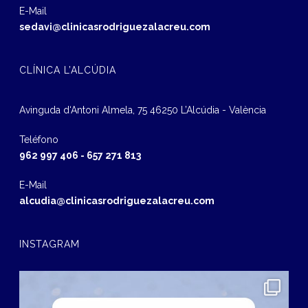
E-Mail
sedavi@clinicasrodriguezalacreu.com
CLÍNICA L’ALCÚDIA
Avinguda d‘Antoni Almela, 75 46250 L’Alcúdia - València
Teléfono
962 997 406
-
657 271 813
E-Mail
alcudia@clinicasrodriguezalacreu.com
INSTAGRAM