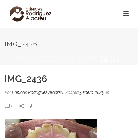
IMG_2436
PORTADA
»
ORTODONCIA INVISALIGN, REHABILITACIÓN CON
IMPLANTE Y RECONSTRUCCIÓN ESTÉTICA
»
IMG_2436
IMG_2436
Por
Clínicas Rodríguez Alacreu
Posted
5 enero, 2025
In
0