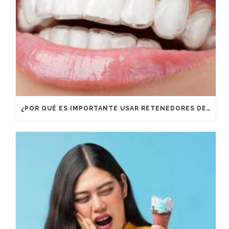
¿POR QUÉ ES IMPORTANTE USAR RETENEDORES DESPUÉS DE UN TRATAMIENTO DE ORTODONCIA?