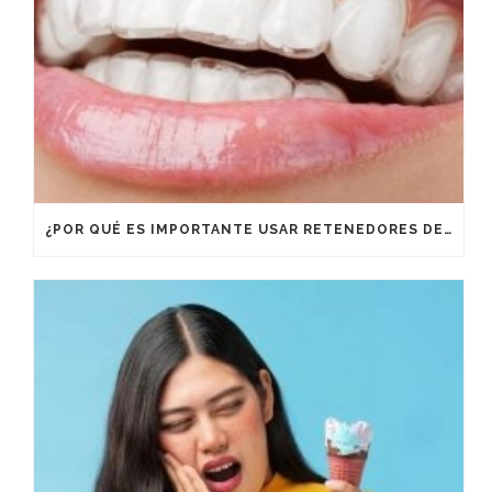
¿POR QUÉ ES IMPORTANTE USAR RETENEDORES DESPUÉS DE UN TRATAMIENTO DE ORTODONCIA?