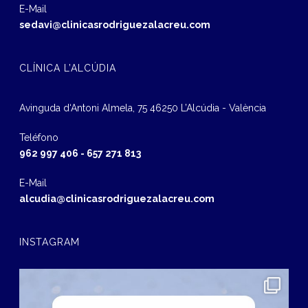
E-Mail
sedavi@clinicasrodriguezalacreu.com
CLÍNICA L’ALCÚDIA
Avinguda d‘Antoni Almela, 75 46250 L’Alcúdia - València
Teléfono
962 997 406
-
657 271 813
E-Mail
alcudia@clinicasrodriguezalacreu.com
INSTAGRAM