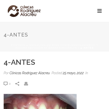
4-ANTES
PORTADA
»
INVISALIGN GO PLUS CON BLANQUEAMIENTO Y
RECONSTRUCCIÓN DE BORDES INCISALES
»
4-ANTES
4-ANTES
Por
Clínicas Rodríguez Alacreu
Posted
25 mayo, 2022
In
0