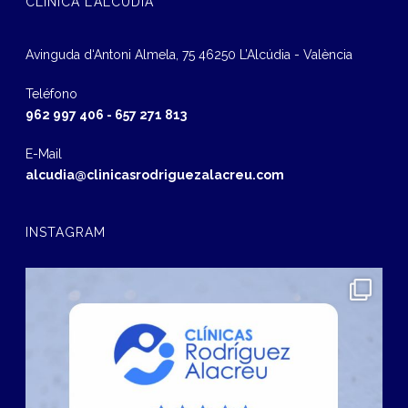
CLÍNICA L’ALCÚDIA
Avinguda d‘Antoni Almela, 75 46250 L’Alcúdia - València
Teléfono
962 997 406
-
657 271 813
E-Mail
alcudia@clinicasrodriguezalacreu.com
INSTAGRAM