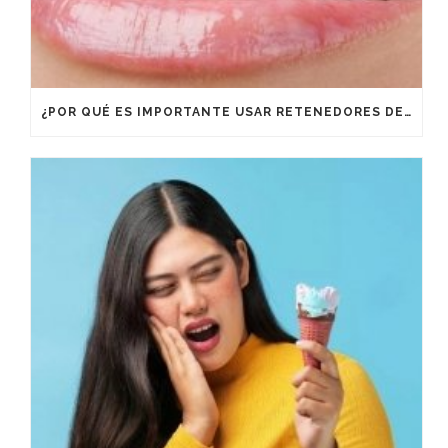
¿POR QUÉ ES IMPORTANTE USAR RETENEDORES DESPUÉS DE UN TRATAMIENTO DE ORTODONCIA?