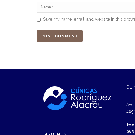
Save my name, email, and website in this brows
CLÍ
Avd.
4691
Telé
963
SÍGUENOS!