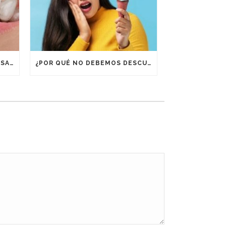
¿POR QUÉ ES IMPORTANTE USAR RETENEDORES DESPUÉS DE UN TRATAMIENTO DE ORTODONCIA?
¿POR QUÉ NO DEBEMOS DESCUIDAR LA BOCA EN VACACIONES?