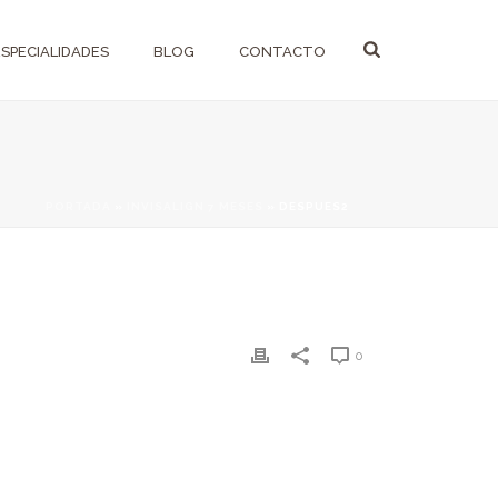
ESPECIALIDADES
BLOG
CONTACTO
PORTADA
»
INVISALIGN 7 MESES
»
DESPUES2
0