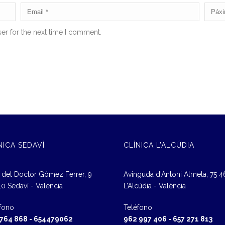
er for the next time I comment.
NICA SEDAVÍ
CLÍNICA L’ALCÚDIA
 del Doctor Gómez Ferrer, 9
Avinguda d‘Antoni Almela, 75 
0 Sedaví - Valencia
L’Alcúdia - València
fono
Teléfono
 764 868
-
654479062
962 997 406
-
657 271 813