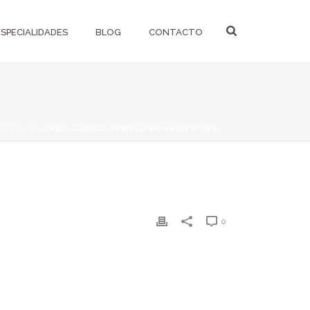
ESPECIALIDADES
BLOG
CONTACTO
IENTO
»
20-CASO-CLINICO-INVISALIGN-02-DESPUES
0