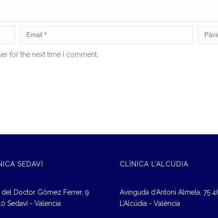
er for the next time I comment.
NICA SEDAVÍ
CLÍNICA L’ALCÚDIA
 del Doctor Gómez Ferrer, 9
Avinguda d‘Antoni Almela, 75 
0 Sedaví - Valencia
L’Alcúdia - València