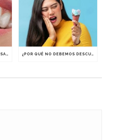
¿POR QUÉ ES IMPORTANTE USAR RETENEDORES DESPUÉS DE UN TRATAMIENTO DE ORTODONCIA?
¿POR QUÉ NO DEBEMOS DESCUIDAR LA BOCA EN VACACIONES?