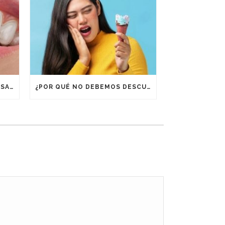
¿POR QUÉ ES IMPORTANTE USAR RETENEDORES DESPUÉS DE UN TRATAMIENTO DE ORTODONCIA?
¿POR QUÉ NO DEBEMOS DESCUIDAR LA BOCA EN VACACIONES?