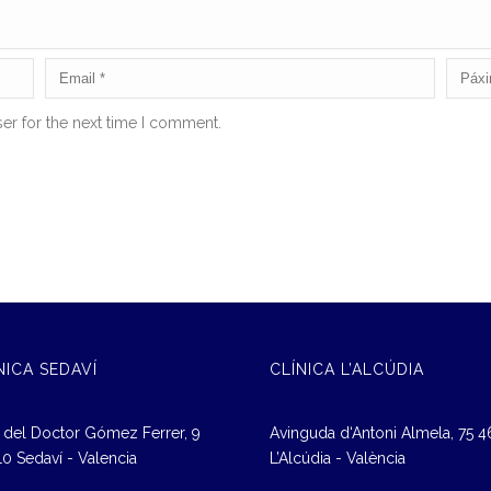
er for the next time I comment.
NICA SEDAVÍ
CLÍNICA L’ALCÚDIA
 del Doctor Gómez Ferrer, 9
Avinguda d‘Antoni Almela, 75 
0 Sedaví - Valencia
L’Alcúdia - València