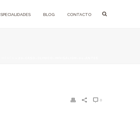
ESPECIALIDADES
BLOG
CONTACTO
4 MESES
»
20-CASO-CLINICO-INVISALIGN-01-ANTES
0