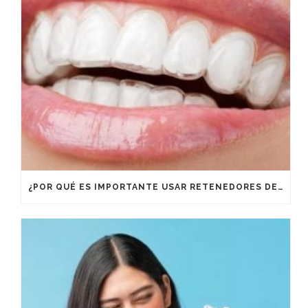
¿POR QUÉ ES IMPORTANTE USAR RETENEDORES DESPUÉS DE UN TRATAMIENTO DE ORTODONCIA?