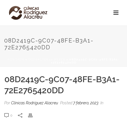
08D2419C-9C07-48FE-B3A1-
72E2765420DD
PORTADA
»
INVISALIGN 11 MESES
»
08D2419C-9C07-48FE-B3A1-
72E2765420DD
08D2419C-9C07-48FE-B3A1-
72E2765420DD
Por
Clínicas Rodríguez Alacreu
Posted
7 febrero, 2023
In
0