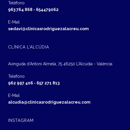
Teléfono
963 764 868
-
654479062
E-Mail
sedavi@clinicasrodriguezalacreu.com
CLÍNICA L’ALCÚDIA
Avinguda d‘Antoni Almela, 75 46250 L’Alcúdia - València
Teléfono
962 997 406
-
657 271 813
E-Mail
alcudia@clinicasrodriguezalacreu.com
INSTAGRAM